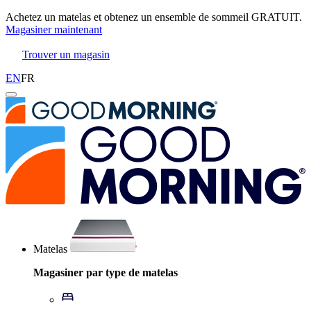
Jusqu’à 440 $ de rabais sur les bases de lit ajustables
01
11
37
57
Conditions
Trouver un magasin
EN
FR
Matelas
Magasiner par type de matelas