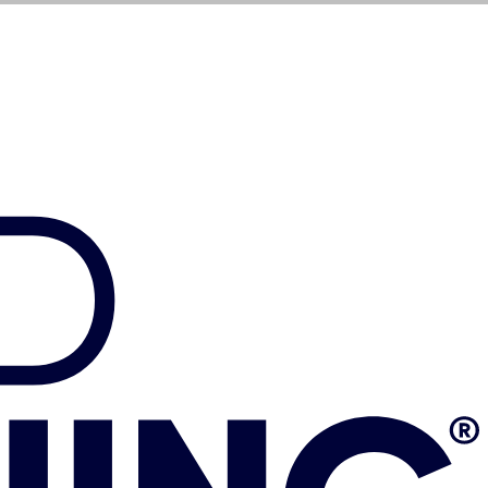
399
$