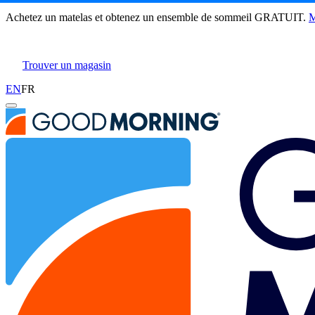
Base de lit plateforme
Achetez un matelas et obtenez un ensemble de sommeil GRATUIT.
M
427 Avis
Trouver un magasin
Grand/Queen
EN
FR
Ajouter Au Panier
Aperçu
Commentaires