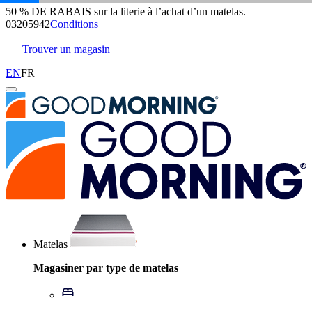
50 % DE RABAIS sur la literie à l’achat d’un matelas.
Matelas Douglas Sommet
03
20
59
40
Conditions
3 546 Avis
Trouver un magasin
EN
FR
Matelas
Magasiner par type de matelas