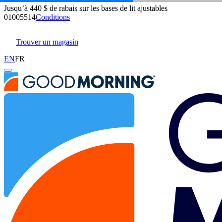
Jusqu’à 440 $ de rabais sur les bases de lit ajustables
Matelas Douglas Sommet hybride
01
00
55
13
Conditions
211 Avis
Trouver un magasin
Grand/Queen
EN
FR
Ajouter Au Panier
Aperçu
Commentaires
Prix
Couches Et Matériaux
Dé